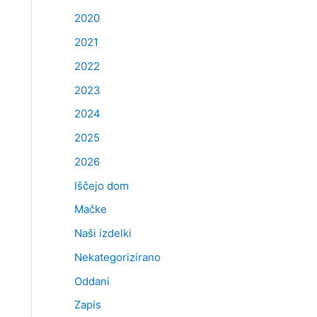
h
2020
f
2021
o
2022
r
2023
:
2024
2025
2026
Iščejo dom
Mačke
Naši izdelki
Nekategorizirano
Oddani
Zapis