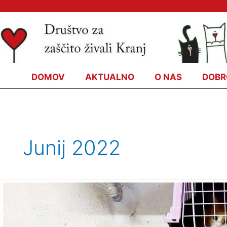
Skip
to
content
DOMOV
AKTUALNO
O NAS
DOBR
Junij 2022
Junijske
licitacije