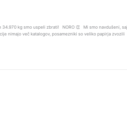
ih 34.970 kg smo uspeli zbrati! NORO 👏 Mi smo navdušeni, saj
ije nimajo več katalogov, posamezniki so veliko papirja zvozili