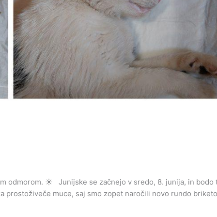
nim odmorom. ☀️ Junijske se začnejo v sredo, 8. junija, in bodo t
za prostoživeče muce, saj smo zopet naročili novo rundo briketo