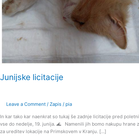
Junijske licitacije
Leave a Comment
/
Zapis
/
pia
In kar tako kar naenkrat so tukaj še zadnje licitacije pred polet
vse do nedelje, 19. junija. 🌊 Namenili jih bomo nakupu hrane 
za ureditev lokacije na Primskovem v Kranju. […]