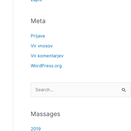
Meta
Prijava
Vir vnosov
Vir komentarjev
WordPress.org
S
e
a
Massages
r
c
2019