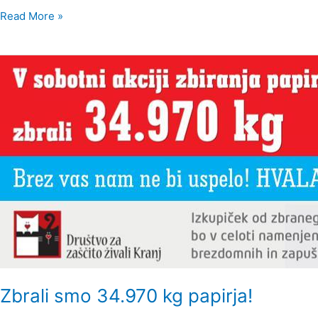
Read More »
Zbrali
smo
34.970
kg
papirja!
Zbrali smo 34.970 kg papirja!