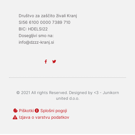
Društvo za zaščito živali Kranj
SI56 6100 0000 7389 710
BIC: HDELSI22
Dosegljivi smo na:
info@dzzz-kranj.si
F
T
a
w
c
i
e
t
b
t
o
e
o
r
k
-
© 2021 All rights Reserved. Designed by <3 - Junikorn
f
united d.o.o.
Piškotki
Splošni pogoji
Izjava o varstvu podatkov