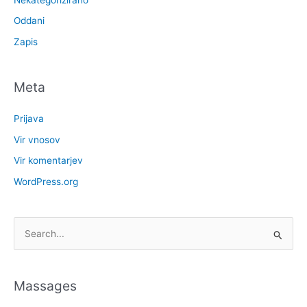
Nekategorizirano
Oddani
Zapis
Meta
Prijava
Vir vnosov
Vir komentarjev
WordPress.org
S
e
a
Massages
r