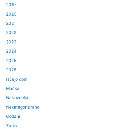
c
2019
h
2020
f
2021
o
2022
r
2023
:
2024
2025
2026
Iščejo dom
Mačke
Naši izdelki
Nekategorizirano
Oddani
Zapis