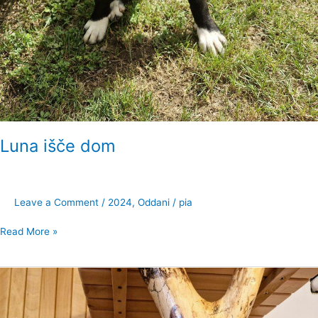
Luna išče dom
Leave a Comment
/
2024
,
Oddani
/
pia
Read More »
Medvedek
Rudolf