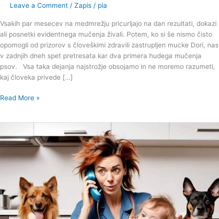
Leave a Comment
/
Zapis
/
pia
ki
to
Vsakih par mesecev na medmrežju pricurljajo na dan rezultati, dokazi
niso
ali posnetki evidentnega mučenja živali. Potem, ko si še nismo čisto
opomogli od prizorov s človeškimi zdravili zastrupljen mucke Dori, nas
v zadnjih dneh spet pretresata kar dva primera hudega mučenja
psov. Vsa taka dejanja najstrožje obsojamo in ne moremo razumeti,
kaj človeka privede […]
Read More »
Prostovoljci
nismo
zaposleni!