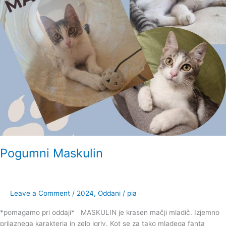
Pogumni Maskulin
Leave a Comment
/
2024
,
Oddani
/
pia
*pomagamo pri oddaji* MASKULIN je krasen mačji mladič. Izjemno
prijaznega karakterja in zelo igriv. Kot se za tako mladega fanta