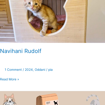
Navihani Rudolf
1 Comment
/
2024
,
Oddani
/
pia
Read More »
Septembrske
licitacije
so