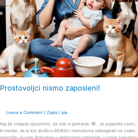
Prostovoljci nismo zaposleni!
Leave a Comment
/
Zapis
/
pia
Naj že vnaprej opozorimo, da tole ni jamranje. 🙈 Je pojasnilo vsem,
ki menijo, da bi kot društvo MORALI nemudoma odreagirati na vsako
sporočilo, ki nam štrbunkne v elektronski nabiralnik, v istem trenutkov