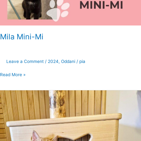
Mila Mini-Mi
Leave a Comment
/
2024
,
Oddani
/
pia
Read More »
Navihani
Rudolf