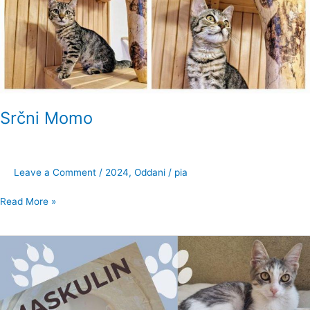
Srčni Momo
Leave a Comment
/
2024
,
Oddani
/
pia
Read More »
Pogumni
Maskulin