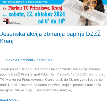
papirja
DZZŽ
Kranj
Jesenska akcija zbiranja papirja DZZŽ
Kranj
Leave a Comment
/
Zapis
/
pia
Jesen pomeni le eno – tradicionalna spomladanska akcija zbiranja
papirja DZZŽ Kranj je spet tukaj. 🗞 V soboto 12.10.2024 bomo pred
TC Merkur na Primskovem v Kranju od 8. do 18. ure zbirali papir, se
družili, jedli in seveda na dobro založeni stojnici prodajali tudi naše
najlepše izdelke. ✨️🎪 Tam boste našli majčke,
Read More »