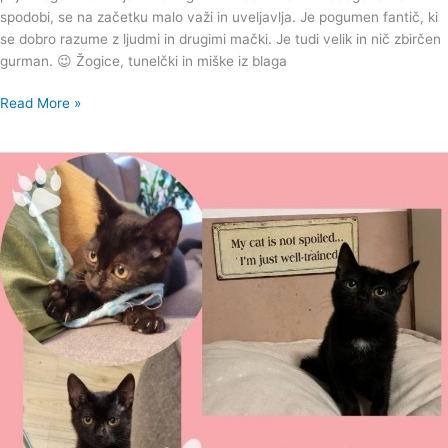
spodobi, se na začetku malo važi in uveljavlja. Je pogumen fantič, ki
se dobro razume z ljudmi in drugimi mački. Je tudi velik in nič zbirčen
gurman. 😉 Žogice, tunelčki in miške iz blaga
Read More »
Mila
Mini-
Mi