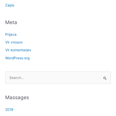
Zapis
Meta
Prijava
Vir vnosov
Vir komentarjev
WordPress.org
S
e
a
Massages
r
c
2019
h