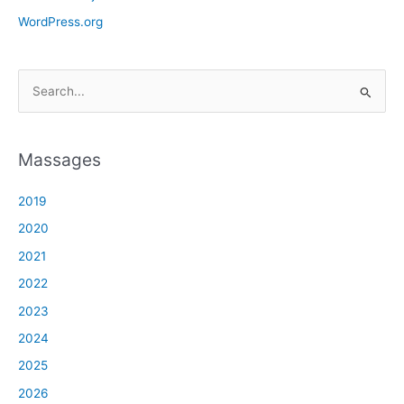
WordPress.org
S
e
a
Massages
r
c
2019
h
2020
f
2021
o
2022
r
2023
:
2024
2025
2026