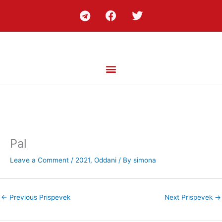
Skip
T
F
T
to
e
a
w
content
l
c
i
e
e
t
g
b
t
r
o
e
a
o
r
m
k
Pal
Leave a Comment
/
2021
,
Oddani
/ By
simona
←
Previous Prispevek
Next Prispevek
→