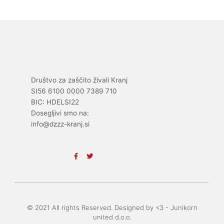
Društvo za zaščito živali Kranj
SI56 6100 0000 7389 710
BIC: HDELSI22
Dosegljivi smo na:
info@dzzz-kranj.si
F
T
a
w
c
i
e
t
b
t
o
e
o
r
k
-
© 2021 All rights Reserved. Designed by <3 - Junikorn
f
united d.o.o.